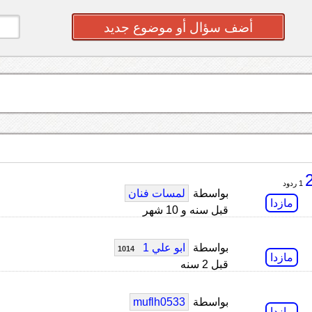
أضف سؤال أو موضوع جديد
1 ردود
بواسطة
لمسات فنان
مازدا
قبل سنه و 10 شهر
بواسطة
ابو علي 1
1014
مازدا
قبل 2 سنه
بواسطة
muflh0533
مازدا