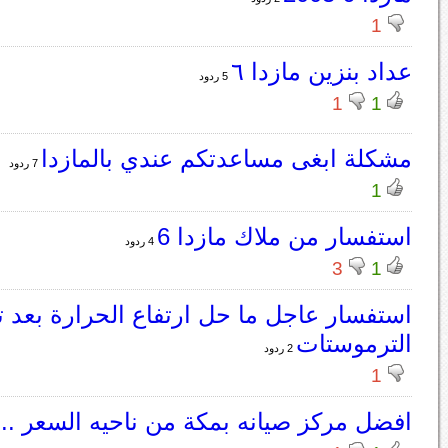
1
عداد بنزين مازدا ٦
5 ردود
1
1
مشكلة ابغى مساعدتكم عندي بالمازدا
7 ردود
1
استفسار من ملاك مازدا 6
4 ردود
3
1
استفسار عاجل ما حل ارتفاع الحرارة بعد ت
الترموستات
2 ردود
1
افضل مركز صيانه بمكة من ناحيه السعر ..
1 